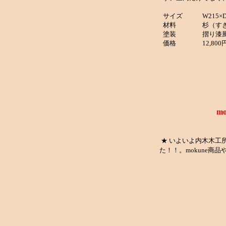
サイズ W215×D2
材料 杉（す
塗装 摺り漆風
価格 12,800
m
★ いよいよ内木木工
た！！。mokune商品