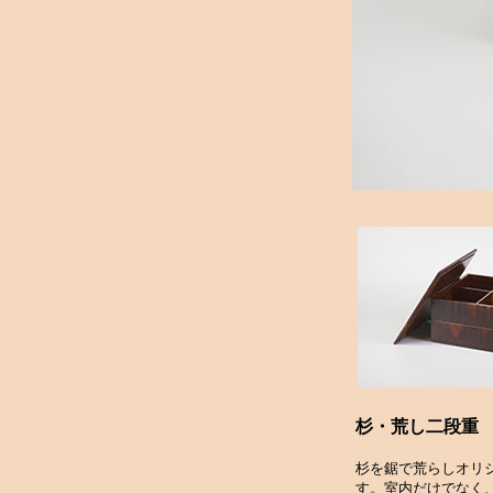
杉・荒し二段重
杉を鋸で荒らしオリ
す。室内だけでなく