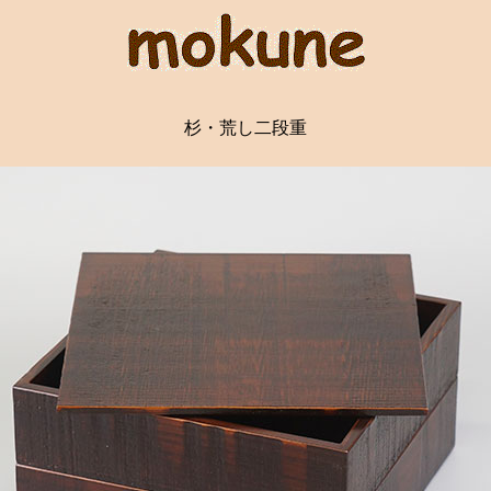
杉・荒し二段重