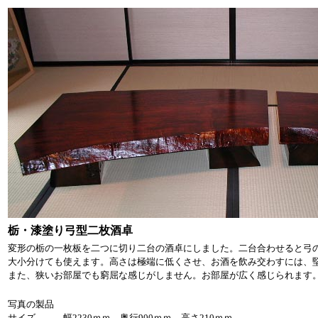
栃・漆塗り弓型二枚酒卓
変形の栃の一枚板を二つに切り二台の酒卓にしました。二台合わせると弓
大小分けても使えます。高さは極端に低くさせ、お酒を飲み交わすには、
また、狭いお部屋でも窮屈な感じがしません。お部屋が広く感じられます
写真の製品
サイズ 幅2230ｍｍ 奥行900ｍｍ 高さ210ｍｍ