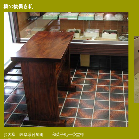
栃の物書き机
お客様 岐阜県付知町 和菓子処一茶堂様