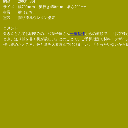
納品 2003年3月
サイズ 幅700ｍｍ 奥行き450ｍｍ 暑さ700mm
材質 栃（とち）
塗装 摺り漆風ウレタン塗装
コメント
栗きんとんでお馴染みの、和菓子屋さん
一茶堂様
からの依頼で、「お客様
とき、送り状を書く机が欲しい」とのことで、ご予算指定で材料・デザイ
作し納めたところ、色と形を大変喜んで頂けました。「もったいないから