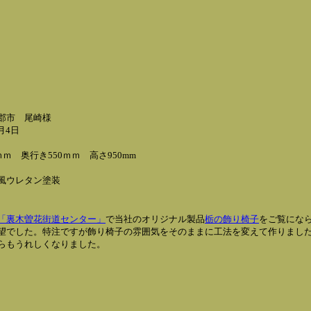
郡市 尾崎様
月4日
ｍ 奥行き550ｍｍ 高さ950mm
ウレタン塗装
「裏木曽花街道センター」
で当社のオリジナル製品
栃の飾り椅子
をご覧にな
望でした。特注ですが飾り椅子の雰囲気をそのままに工法を変えて作りまし
らもうれしくなりました。