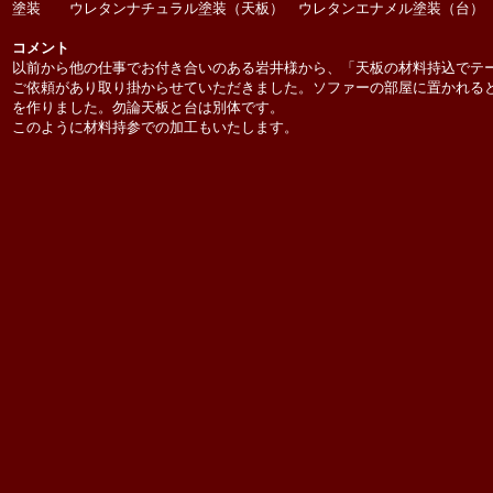
塗装 ウレタンナチュラル塗装（天板） ウレタンエナメル塗装（台）
コメント
以前から他の仕事でお付き合いのある岩井様から、「天板の材料持込でテ
ご依頼があり取り掛からせていただきました。ソファーの部屋に置かれる
を作りました。勿論天板と台は別体です。
このように材料持参での加工もいたします。