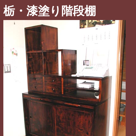
栃・漆塗り階段棚