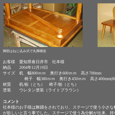
脚部はねじ込み式で丸脚構造
お客様 愛知県春日井市 社本様
納品 2004年12月19日
サイズ 机 幅800ｍｍ 奥行き600ｍｍ 高さ700mm
椅子 幅380ｍｍ 奥行き450ｍｍ 高さ400mm(800
材質 机/栃（とち） 椅子/栃（とち）
塗装 ウレタン塗装（ライトブラウン）
コメント
社本様のお子様は舞踊をされており、ステージで使う小さな
が欲しいと言う事でした。ステージで使う為分解が出来、持