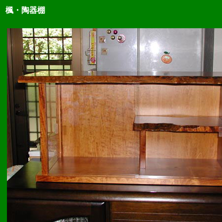
楓・陶器棚