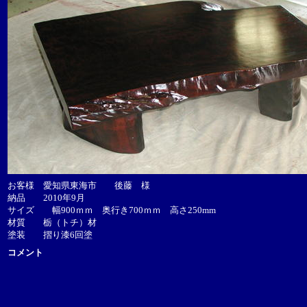
お客様 愛知県東海市 後藤 様
納品 2010年9月
サイズ 幅900ｍｍ 奥行き700ｍｍ 高さ250mm
材質 栃（トチ）材
塗装 摺り漆6回塗
コメント