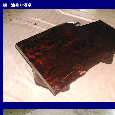
栃・漆塗り酒卓