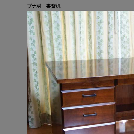
ブナ材 書斎机