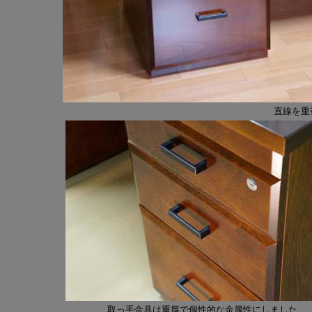
直線を重
取っ手金具は重厚で個性的な金属性にしました