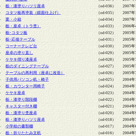
栃・漆塗りハツリ座卓
（od-036）
2007年
コタツ板再塗装（鏡面仕上げ）
（od-035）
2007年
栗・小箱
（od-034）
2007年
栃・座卓（トラ杢）
（od-033）
2006年
栃･コタツ板
（od-032）
2005年
栃･応接テーブル
（od-031）
2005年
コーナーテレビ台
（od-030）
2005年
座卓の塗り直し
（od-029）
2005年
ケヤキ摺り漆座卓
（od-028）
2005年
栃のダイニングテーブル
（od-027）
2005年
テーブルの再利用（座卓に改造）
（od-026）
2005年
子供用パソコン机・椅子
（od-025）
2004年
栃・カウンター用椅子
（od-024）
2004年
ケヤキ座卓
（od-023）
2004年
栃・漆塗り階段棚
（od-022）
2004年
キャスター付き棚
（od-021）
2004年
栃・漆塗り杢座卓
（od-020）
2004年
栃・漆塗りハツリ座卓
（od-018）
2004年
小学校の書類棚
（od-017）
2004年
栃・折りたたみ文机
（od-016）
2004年