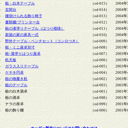
栃・白木テーブル
（od-015）
2004年
玄関台
（od-014）
2004年
腰掛けられる飾り椅子
（od-013）
2004年
書類棚/プリンター台
（od-012）
2004年
栃の漆塗りテーブル（はつり模様）
（od-011）
2004年
新築の家の家具一式
（od-010)
2004年
野外テーブル・ベンチセット（コンロつき）
（od-009）
2003年
栃・ミニ座卓別寸
（od-008）
2003年
栃･漆塗りはつり座卓
（od-007）
2003年
机天板
（od-006）
2003年
ガラス入りテーブル
（od-005）
2003年
ケヤキ円卓
（od-004）
2003年
栃の物書き机
（od-002）
2003年
栃のテーブル
（od-003）
2003年
栃の白木酒卓
（od-001）
2001年
栃の酒卓
（od-998）
2001年
ナラの座卓
（od-999）
2001年
栃の飾り棚
（od-000）
2001年