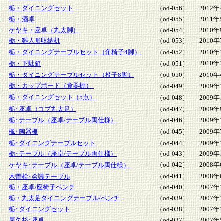
栃・ダイニングセット
（od-056）
2012年
栃・酒卓
（od-055）
2011年
ケヤキ・座卓（丸太脚）
（od-054）
2010年
栃・雛人形収納机
（od-053）
2010年
栃・ダイニングテーブルセット（角椅子4脚）
（od-052）
2010年
2010年
栃・下駄箱
（od-051）
栃・ダイニングテーブルセット（椅子8脚）
（od-050）
2010年
栃・カップボード（食器棚）
（od-049）
2009年
栃・ダイニングセット（5点）
（od-048）
2009年
栃･座卓（コブ丸太足）
（od-047）
2009年
栃･テーブル（座卓/テーブル両仕様）
（od-046）
2009年
楓･陶器棚
（od-045）
2009年
栃･ダイニングテーブルセット
（od-044）
2009年
栃･テーブル（座卓/テーブル両仕様）
（od-043）
2009年
（od-042）
2008年
ケヤキ･テーブル（座卓/テーブル両仕様）
（od-041）
2008年
木曽桧･会議テーブル
栃・座卓/座椅子ベンチ
（od-040）
2007年
栃・丸太足ダイニングテーブル/ベンチ
（od-039）
2007年
栃･ダイニングセット
（od-038）
2007年
屋久杉･座卓
（od-037）
2007年