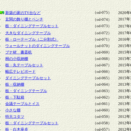
（od-075）
新築の家のTV台など
2020年
玄関の飾り棚とベンチ
2017年
（od-074）
栃・ダイニングテーブルセット
（od-073）
2017年
大きなダイニングテーブル
（od-072）
2017年
栃・ローテーブル（二分割式）
（od-071）
2016年
ウォールナットのダイニングテーブル
（od-070）
2015年
ブナ材 書斎机
（od-069）
2015年
桐の小収納棚
（od-068）
2015年
栃・丸テーブルセット
（od-067）
2015年
幅広テレビボード
（od-066）
2015年
ダイニングテーブルセット
（od-065）
2015年
栃・収納棚
（od-064）
2013年
栃・ダイニングテーブル
（od-063）
2013年
栃・下駄箱
（od-062）
2013年
会議テーブルとイス
（od-061）
2013年
小さな棚
（od-060）
2012年
特大コタツ
（od-059）
2012年
栃・ダイニングテーブルセット
（od-058）
2012年
栃・白木座卓
（od-057）
2012年