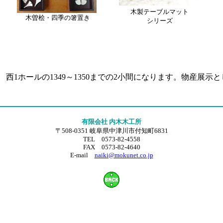
木製テーブルマット
木曽桧・四季の箸置き
シリーズ
西1ホールの1349～1350までの2小間になります。物産展
有限会社 内木木工所
〒508-0351 岐阜県中津川市付知町6831
TEL 0573-82-4558
FAX 0573-82-4640
E-mail
naiki@mokunet.co.jp