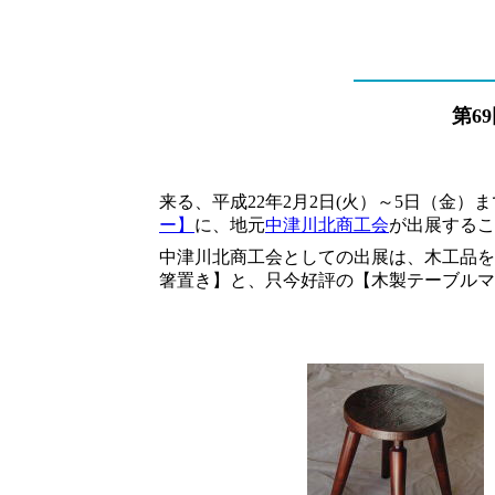
第6
来る、平成22年2月2日(火）～5日（金
ー】
に、地元
中津川北商工会
が出展する
中津川北商工会としての出展は、木工品を
箸置き】と、只今好評の【木製テーブル