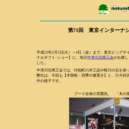
第71回 東京インターナ
平成23年2月1日(火）～4日（金）まで、東京ビッグ
ナルギフト･ショー】に、地元
中津川北商工会
が出展し
した。
中津川北商工会では、付知町の木工品や蛭川の石を使
弊社は、今回も【木曽桧・四季の箸置き】と、只今好
中の様子です。
ブース全体の雰囲気。 「木の里