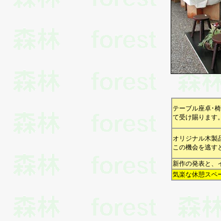
テーブル座卓･
て受け賜ります
オリジナル木製
この機会を逃す
新作の発表と、
気楽な休憩スペ