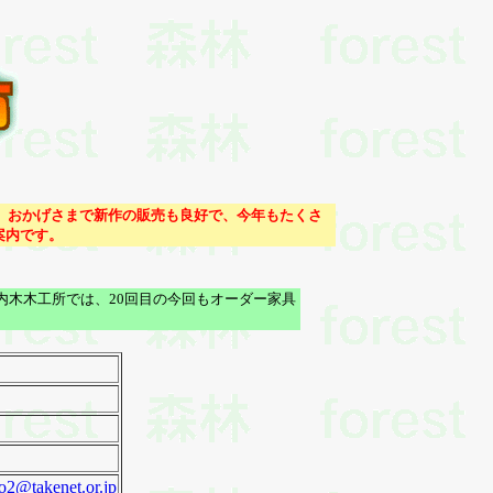
。おかげさまで新作の販売も良好で、今年もたくさ
案内です。
木木工所では、20回目の今回もオーダー家具
o2@takenet.or.jp