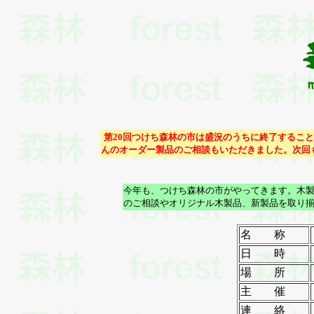
第20回つけち森林の市は盛況のうちに終了するこ
んのオーダー製品のご相談もいただきました。次回も
今年も、つけち森林の市がやってきます。木製
のご相談やオリジナル木製品、新製品を取り
名 称
日 時
場 所
主 催
連 絡