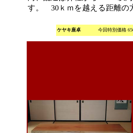
す。 30ｋｍを越える距離
ケヤキ座卓
今回特別価格
6